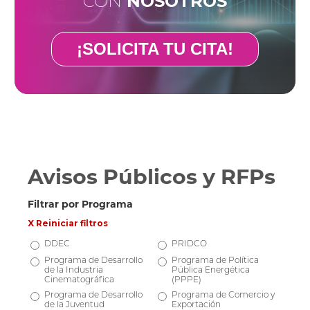
CON
NOSOTROS
¡SOLICITA TU CITA!
Avisos Públicos y RFPs
Filtrar por Programa
X Reiniciar filtros
DDEC
PRIDCO
Programa de Desarrollo
Programa de Política
de la Industria
Pública Energética
Cinematográfica
(PPPE)
Programa de Desarrollo
Programa de Comercio y
de la Juventud
Exportación