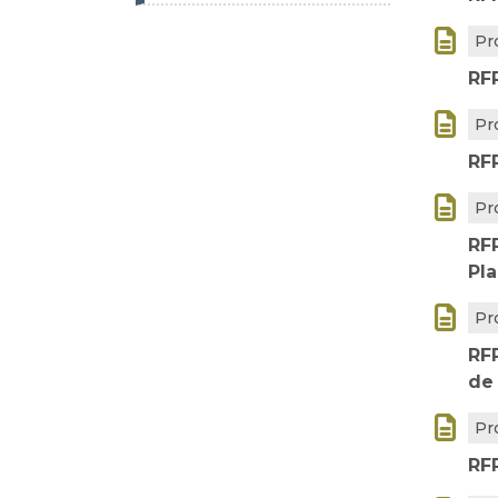

Pr
RF

Pr
RFP

Pr
RFP
Pla

Pr
RF
de

Pr
RF