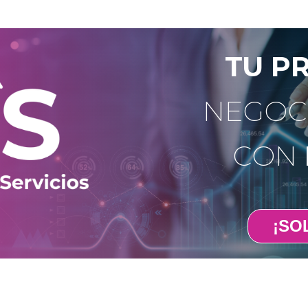
TU P
NEGOC
CON
¡SOL