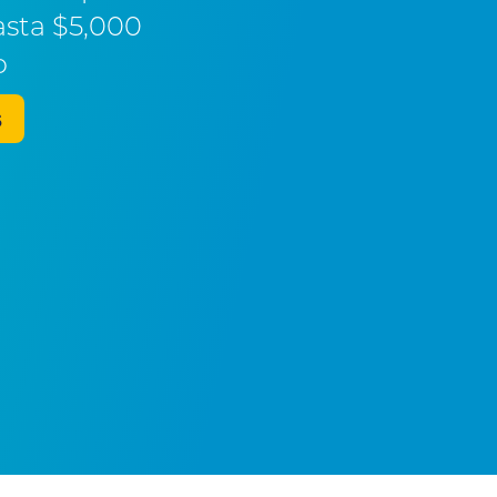
asta $5,000
o
s