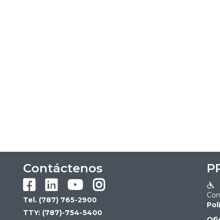
Contáctenos
P





Con
Tel. (787) 765-2900
Pol
TTY: (787)-754-5400
Ofi