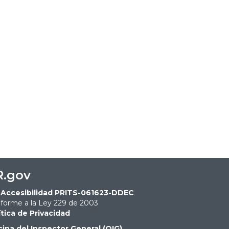
R.gov
Accesibilidad PRITS-061623-DDEC
forme a la Ley 229 de 2003
ítica de Privacidad
cina del Inspector General (OIG)