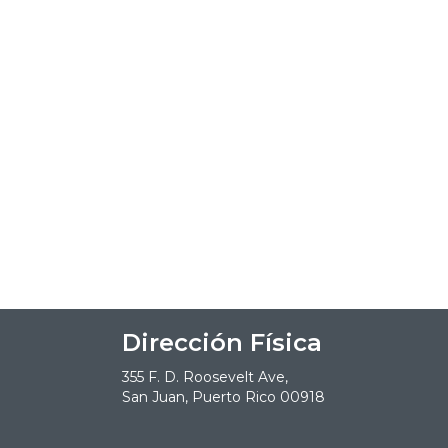
Dirección Física
355 F. D. Roosevelt Ave,
San Juan, Puerto Rico 00918