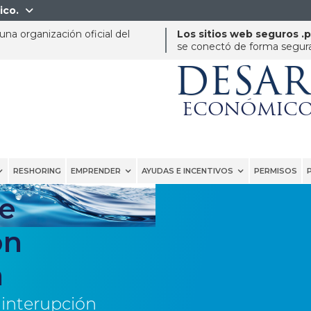
ico.

na organización oficial del
Los sitios web seguros .
se conectó de forma segura 
DESA
ECONÓMICO
RESHORING
EMPRENDER
AYUDAS E INCENTIVOS
PERMISOS
e
ón
a
 interupción