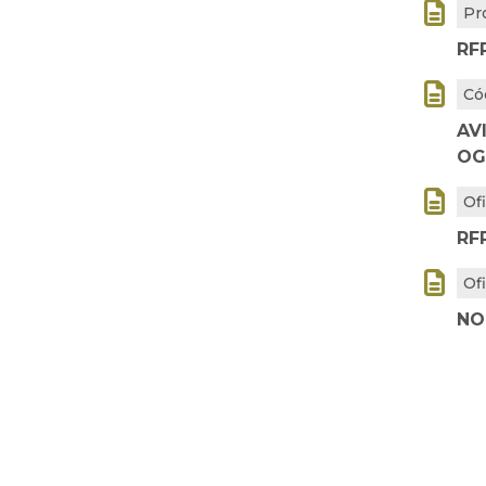

Pr
RF

Có
AV
OG

Of
RF

Of
NO