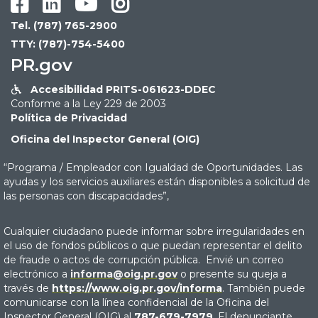




Tel. (787) 765-2900
TTY: (787)-754-5400
PR.gov
Accesibilidad PRITS-061623-DDEC

Conforme a la Ley 229 de 2003
Política de Privacidad
Oficina del Inspector General (OIG)
“Programa / Empleador con Igualdad de Oportunidades. Las
ayudas y los servicios auxiliares están disponibles a solicitud de
las personas con discapacidades”,
Cualquier ciudadano puede informar sobre irregularidades en
el uso de fondos públicos o que puedan representar el delito
de fraude o actos de corrupción pública. Envié un correo
electrónico a
informa@oig.pr.gov
o presente su queja a
través de
https://www.oig.pr.gov/informa
. También puede
comunicarse con la línea confidencial de la Oficina del
Inspector General (OIG) al
787-679-7979
. El denunciante