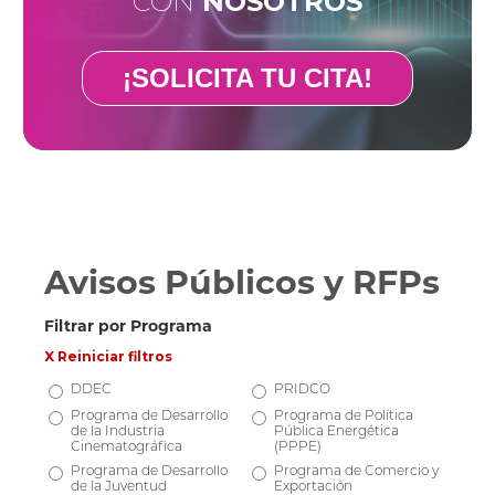
CON
NOSOTROS
¡SOLICITA TU CITA!
Avisos Públicos y RFPs
Filtrar por Programa
X Reiniciar filtros
DDEC
PRIDCO
Programa de Desarrollo
Programa de Política
de la Industria
Pública Energética
Cinematográfica
(PPPE)
Programa de Desarrollo
Programa de Comercio y
de la Juventud
Exportación