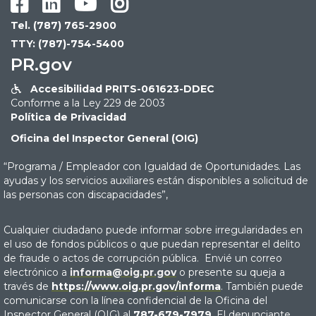




Tel. (787) 765-2900
TTY: (787)-754-5400
PR.gov
Accesibilidad PRITS-061623-DDEC

Conforme a la Ley 229 de 2003
Política de Privacidad
Oficina del Inspector General (OIG)
“Programa / Empleador con Igualdad de Oportunidades. Las
ayudas y los servicios auxiliares están disponibles a solicitud de
las personas con discapacidades”,
Cualquier ciudadano puede informar sobre irregularidades en
el uso de fondos públicos o que puedan representar el delito
de fraude o actos de corrupción pública. Envié un correo
electrónico a
informa@oig.pr.gov
o presente su queja a
través de
https://www.oig.pr.gov/informa
. También puede
comunicarse con la línea confidencial de la Oficina del
Inspector General (OIG) al
787-679-7979
. El denunciante