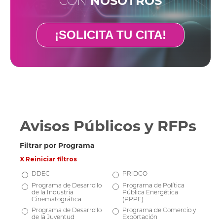
CON
NOSOTROS
¡SOLICITA TU CITA!
Avisos Públicos y RFPs
Filtrar por Programa
X Reiniciar filtros
DDEC
PRIDCO
Programa de Desarrollo
Programa de Política
de la Industria
Pública Energética
Cinematográfica
(PPPE)
Programa de Desarrollo
Programa de Comercio y
de la Juventud
Exportación