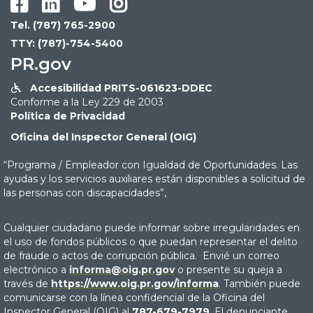




Tel. (787) 765-2900
TTY: (787)-754-5400
PR.gov
Accesibilidad PRITS-061623-DDEC

Conforme a la Ley 229 de 2003
Política de Privacidad
Oficina del Inspector General (OIG)
“Programa / Empleador con Igualdad de Oportunidades. Las
ayudas y los servicios auxiliares están disponibles a solicitud de
las personas con discapacidades”,
Cualquier ciudadano puede informar sobre irregularidades en
el uso de fondos públicos o que puedan representar el delito
de fraude o actos de corrupción pública. Envié un correo
electrónico a
informa@oig.pr.gov
o presente su queja a
través de
https://www.oig.pr.gov/informa
. También puede
comunicarse con la línea confidencial de la Oficina del
Inspector General (OIG) al
787-679-7979
. El denunciante