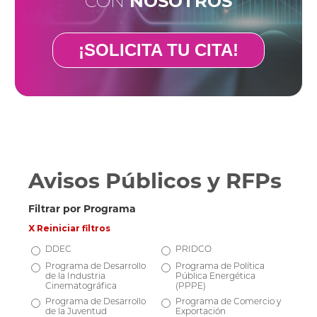
CON
NOSOTROS
¡SOLICITA TU CITA!
Avisos Públicos y RFPs
Filtrar por Programa
X Reiniciar filtros
DDEC
PRIDCO
Programa de Desarrollo
Programa de Política
de la Industria
Pública Energética
Cinematográfica
(PPPE)
Programa de Desarrollo
Programa de Comercio y
de la Juventud
Exportación