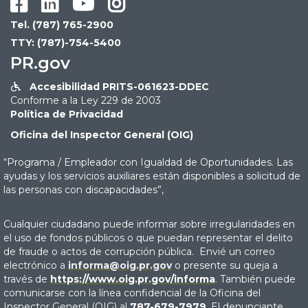




Tel. (787) 765-2900
TTY: (787)-754-5400
PR.gov
Accesibilidad PRITS-061623-DDEC

Conforme a la Ley 229 de 2003
Política de Privacidad
Oficina del Inspector General (OIG)
“Programa / Empleador con Igualdad de Oportunidades. Las
ayudas y los servicios auxiliares están disponibles a solicitud de
las personas con discapacidades”,
Cualquier ciudadano puede informar sobre irregularidades en
el uso de fondos públicos o que puedan representar el delito
de fraude o actos de corrupción pública. Envié un correo
electrónico a
informa@oig.pr.gov
o presente su queja a
través de
https://www.oig.pr.gov/informa
. También puede
comunicarse con la línea confidencial de la Oficina del
Inspector General (OIG) al
787-679-7979
. El denunciante