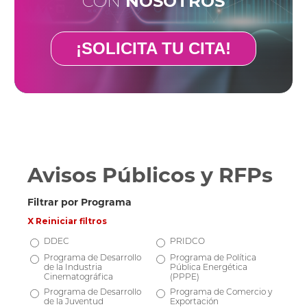
CON
NOSOTROS
¡SOLICITA TU CITA!
Avisos Públicos y RFPs
Filtrar por Programa
X Reiniciar filtros
DDEC
PRIDCO
Programa de Desarrollo
Programa de Política
de la Industria
Pública Energética
Cinematográfica
(PPPE)
Programa de Desarrollo
Programa de Comercio y
de la Juventud
Exportación