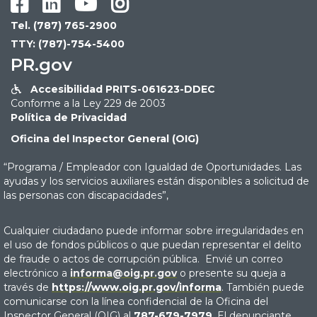




Tel. (787) 765-2900
TTY: (787)-754-5400
PR.gov
Accesibilidad PRITS-061623-DDEC

Conforme a la Ley 229 de 2003
Política de Privacidad
Oficina del Inspector General (OIG)
“Programa / Empleador con Igualdad de Oportunidades. Las
ayudas y los servicios auxiliares están disponibles a solicitud de
las personas con discapacidades”,
Cualquier ciudadano puede informar sobre irregularidades en
el uso de fondos públicos o que puedan representar el delito
de fraude o actos de corrupción pública. Envié un correo
electrónico a
informa@oig.pr.gov
o presente su queja a
través de
https://www.oig.pr.gov/informa
. También puede
comunicarse con la línea confidencial de la Oficina del
Inspector General (OIG) al
787-679-7979
. El denunciante