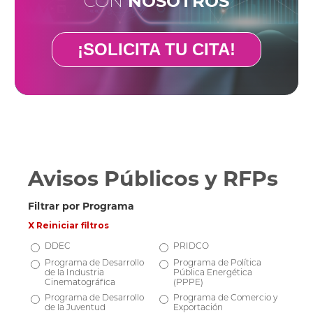
CON
NOSOTROS
¡SOLICITA TU CITA!
Avisos Públicos y RFPs
Filtrar por Programa
X Reiniciar filtros
DDEC
PRIDCO
Programa de Desarrollo
Programa de Política
de la Industria
Pública Energética
Cinematográfica
(PPPE)
Programa de Desarrollo
Programa de Comercio y
de la Juventud
Exportación