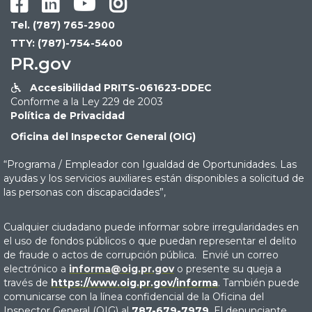




Tel. (787) 765-2900
TTY: (787)-754-5400
PR.gov
Accesibilidad PRITS-061623-DDEC

Conforme a la Ley 229 de 2003
Política de Privacidad
Oficina del Inspector General (OIG)
“Programa / Empleador con Igualdad de Oportunidades. Las
ayudas y los servicios auxiliares están disponibles a solicitud de
las personas con discapacidades”,
Cualquier ciudadano puede informar sobre irregularidades en
el uso de fondos públicos o que puedan representar el delito
de fraude o actos de corrupción pública. Envié un correo
electrónico a
informa@oig.pr.gov
o presente su queja a
través de
https://www.oig.pr.gov/informa
. También puede
comunicarse con la línea confidencial de la Oficina del
Inspector General (OIG) al
787-679-7979
. El denunciante