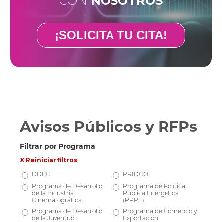
CON
NOSOTROS
¡SOLICITA TU CITA!
Avisos Públicos y RFPs
Filtrar por Programa
X Reiniciar filtros
DDEC
PRIDCO
Programa de Desarrollo
Programa de Política
de la Industria
Pública Energética
Cinematográfica
(PPPE)
Programa de Desarrollo
Programa de Comercio y
de la Juventud
Exportación