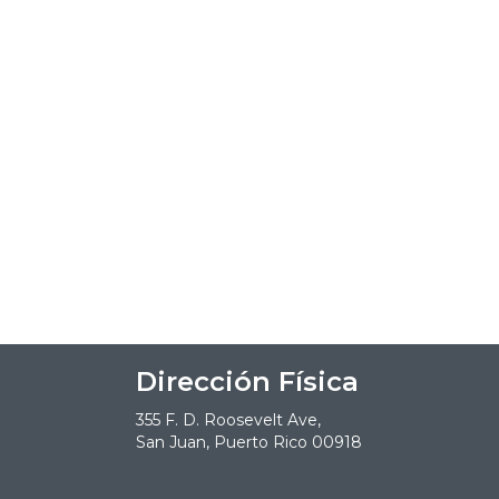
Dirección Física
355 F. D. Roosevelt Ave,
San Juan, Puerto Rico 00918