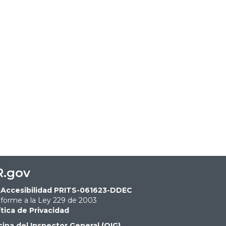
R.gov
Accesibilidad PRITS-061623-DDEC
forme a la Ley 229 de 2003
ítica de Privacidad
cina del Inspector General (OIG)