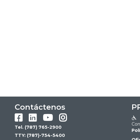
Contáctenos
P





Con
Tel. (787) 765-2900
Pol
TTY: (787)-754-5400
Ofi