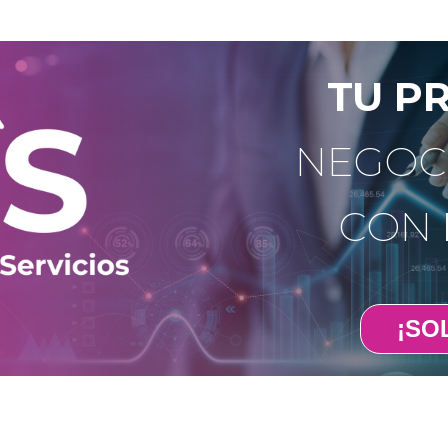
TU P
NEGOC
CON
¡SOL