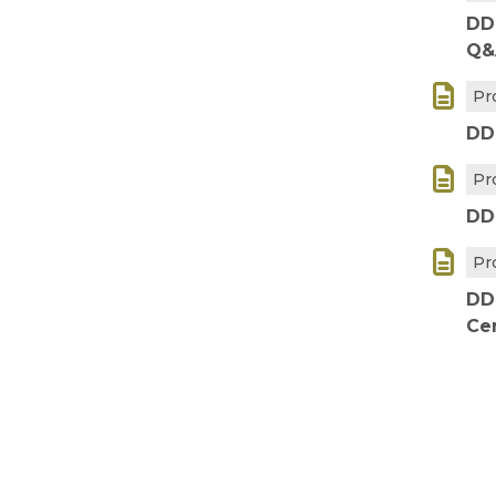
DD
Q&

Pr
DD

Pr
DD

Pr
DD
Ce