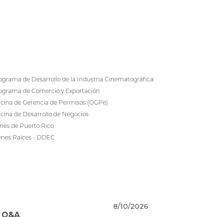
ograma de Desarrollo de la Industria Cinematográfica
ograma de Comercio y Exportación
icina de Gerencia de Permisos (OGPe)
icina de Desarrollo de Negocios
nes de Puerto Rico
enes Raíces - DDEC
8/10/2026
- Q&A