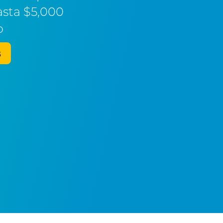
asta $5,000
o
s