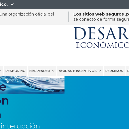
ico.

na organización oficial del
Los sitios web seguros .
se conectó de forma segura 
DESA
ECONÓMICO
RESHORING
EMPRENDER
AYUDAS E INCENTIVOS
PERMISOS
e
ón
a
 interupción