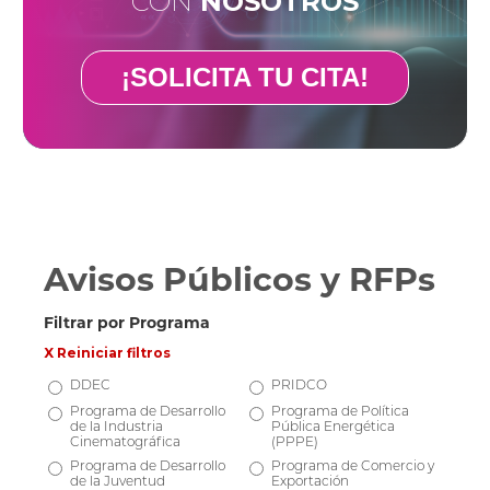
CON
NOSOTROS
¡SOLICITA TU CITA!
Avisos Públicos y RFPs
Filtrar por Programa
X Reiniciar filtros
DDEC
PRIDCO
Programa de Desarrollo
Programa de Política
de la Industria
Pública Energética
Cinematográfica
(PPPE)
Programa de Desarrollo
Programa de Comercio y
de la Juventud
Exportación