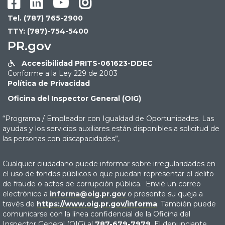




Tel. (787) 765-2900
TTY: (787)-754-5400
PR.gov
Accesibilidad PRITS-061623-DDEC

Conforme a la Ley 229 de 2003
Política de Privacidad
Oficina del Inspector General (OIG)
“Programa / Empleador con Igualdad de Oportunidades. Las
ayudas y los servicios auxiliares están disponibles a solicitud de
las personas con discapacidades”,
Cualquier ciudadano puede informar sobre irregularidades en
el uso de fondos públicos o que puedan representar el delito
de fraude o actos de corrupción pública. Envié un correo
electrónico a
informa@oig.pr.gov
o presente su queja a
través de
https://www.oig.pr.gov/informa
. También puede
comunicarse con la línea confidencial de la Oficina del
Inspector General (OIG) al
787-679-7979
. El denunciante