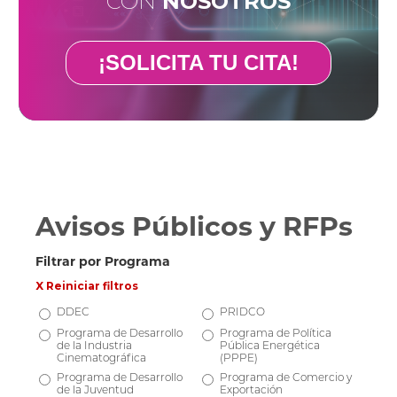
CON
NOSOTROS
¡SOLICITA TU CITA!
Avisos Públicos y RFPs
Filtrar por Programa
X Reiniciar filtros
DDEC
PRIDCO
Programa de Desarrollo
Programa de Política
de la Industria
Pública Energética
Cinematográfica
(PPPE)
Programa de Desarrollo
Programa de Comercio y
de la Juventud
Exportación