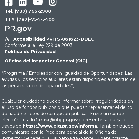




Tel. (787) 765-2900
TTY: (787)-754-5400
PR.gov
Accesibilidad PRITS-061623-DDEC

Conforme a la Ley 229 de 2003
Política de Privacidad
Oficina del Inspector General (OIG)
“Programa / Empleador con Igualdad de Oportunidades. Las
ayudas y los servicios auxiliares están disponibles a solicitud de
las personas con discapacidades”,
Cualquier ciudadano puede informar sobre irregularidades en
el uso de fondos públicos o que puedan representar el delito
de fraude o actos de corrupción pública. Envié un correo
electrónico a
informa@oig.pr.gov
o presente su queja a
través de
https://www.oig.pr.gov/informa
. También puede
comunicarse con la línea confidencial de la Oficina del
Inspector General (OIG) al
787-679-7979
. El denunciante