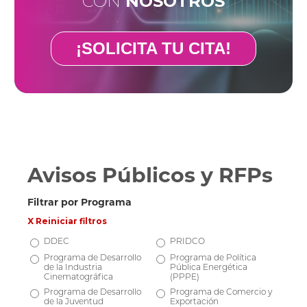
CON
NOSOTROS
¡SOLICITA TU CITA!
Avisos Públicos y RFPs
Filtrar por Programa
X Reiniciar filtros
DDEC
PRIDCO
Programa de Desarrollo
Programa de Política
de la Industria
Pública Energética
Cinematográfica
(PPPE)
Programa de Desarrollo
Programa de Comercio y
de la Juventud
Exportación