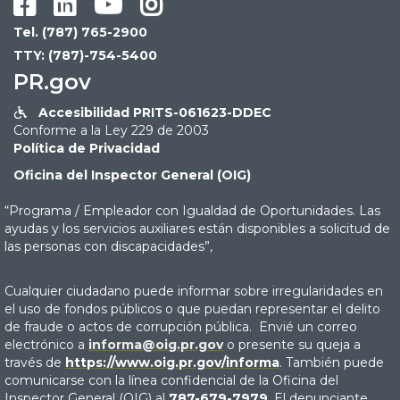




Tel. (787) 765-2900
TTY: (787)-754-5400
PR.gov
Accesibilidad PRITS-061623-DDEC

Conforme a la Ley 229 de 2003
Política de Privacidad
Oficina del Inspector General (OIG)
“Programa / Empleador con Igualdad de Oportunidades. Las
ayudas y los servicios auxiliares están disponibles a solicitud de
las personas con discapacidades”,
Cualquier ciudadano puede informar sobre irregularidades en
el uso de fondos públicos o que puedan representar el delito
de fraude o actos de corrupción pública. Envié un correo
electrónico a
informa@oig.pr.gov
o presente su queja a
través de
https://www.oig.pr.gov/informa
. También puede
comunicarse con la línea confidencial de la Oficina del
Inspector General (OIG) al
787-679-7979
. El denunciante