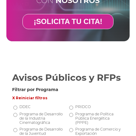
CON
NOSOTROS
¡SOLICITA TU CITA!
Avisos Públicos y RFPs
Filtrar por Programa
X Reiniciar filtros
DDEC
PRIDCO
Programa de Desarrollo
Programa de Política
de la Industria
Pública Energética
Cinematográfica
(PPPE)
Programa de Desarrollo
Programa de Comercio y
de la Juventud
Exportación