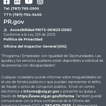




Tel. (787) 765-2900
TTY: (787)-754-5400
PR.gov
Accesibilidad PRITS-061623-DDEC

Conforme a la Ley 229 de 2003
Política de Privacidad
Oficina del Inspector General (OIG)
“Programa / Empleador con Igualdad de Oportunidades. Las
ayudas y los servicios auxiliares están disponibles a solicitud de
las personas con discapacidades”,
Cualquier ciudadano puede informar sobre irregularidades en
el uso de fondos públicos o que puedan representar el delito
de fraude o actos de corrupción pública. Envié un correo
electrónico a
informa@oig.pr.gov
o presente su queja a
través de
https://www.oig.pr.gov/informa
. También puede
comunicarse con la línea confidencial de la Oficina del
Inspector General (OIG) al
787-679-7979
. El denunciante