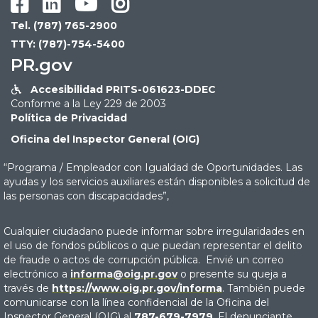




Tel. (787) 765-2900
TTY: (787)-754-5400
PR.gov
Accesibilidad PRITS-061623-DDEC

Conforme a la Ley 229 de 2003
Política de Privacidad
Oficina del Inspector General (OIG)
“Programa / Empleador con Igualdad de Oportunidades. Las
ayudas y los servicios auxiliares están disponibles a solicitud de
las personas con discapacidades”,
Cualquier ciudadano puede informar sobre irregularidades en
el uso de fondos públicos o que puedan representar el delito
de fraude o actos de corrupción pública. Envié un correo
electrónico a
informa@oig.pr.gov
o presente su queja a
través de
https://www.oig.pr.gov/informa
. También puede
comunicarse con la línea confidencial de la Oficina del
Inspector General (OIG) al
787-679-7979
. El denunciante