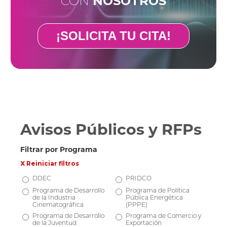
CON
NOSOTROS
¡SOLICITA TU CITA!
Avisos Públicos y RFPs
Filtrar por Programa
X Reiniciar filtros
DDEC
PRIDCO
Programa de Desarrollo
Programa de Política
de la Industria
Pública Energética
Cinematográfica
(PPPE)
Programa de Desarrollo
Programa de Comercio y
de la Juventud
Exportación