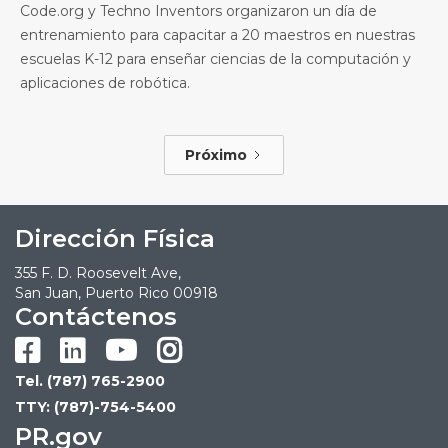
Code.org y Techno Inventors organizaron un día de
entrenamiento para capacitar a 20 maestros en nuestras
escuelas K-12 para enseñar ciencias de la computación y
aplicaciones de robótica.
Próximo
Dirección Física
355 F. D. Roosevelt Ave,
San Juan, Puerto Rico 00918
Contáctenos




Tel. (787) 765-2900
TTY: (787)-754-5400
PR.gov