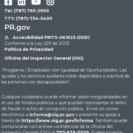




Tel. (787) 765-2900
TTY: (787)-754-5400
PR.gov
Accesibilidad PRITS-061623-DDEC

Conforme a la Ley 229 de 2003
Política de Privacidad
Oficina del Inspector General (OIG)
“Programa / Empleador con Igualdad de Oportunidades. Las
ayudas y los servicios auxiliares están disponibles a solicitud de
las personas con discapacidades”,
Cualquier ciudadano puede informar sobre irregularidades en
el uso de fondos públicos o que puedan representar el delito
de fraude o actos de corrupción pública. Envié un correo
electrónico a
informa@oig.pr.gov
o presente su queja a
través de
https://www.oig.pr.gov/informa
. También puede
comunicarse con la línea confidencial de la Oficina del
Inspector General (OIG) al
787-679-7979
. El denunciante