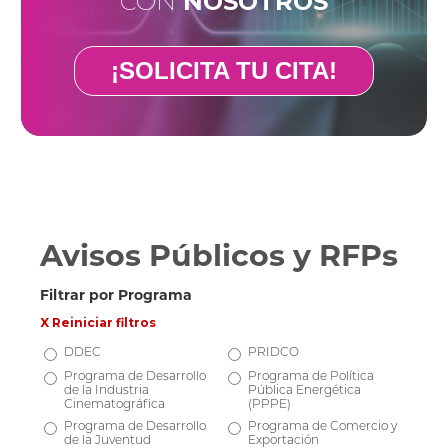
CON
NOSOTROS
¡SOLICITA TU CITA!
Avisos Públicos y RFPs
Filtrar por Programa
X Reiniciar filtros
DDEC
PRIDCO
Programa de Desarrollo
Programa de Política
de la Industria
Pública Energética
Cinematográfica
(PPPE)
Programa de Desarrollo
Programa de Comercio y
de la Juventud
Exportación