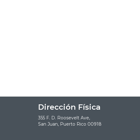
Dirección Física
355 F. D. Roosevelt Ave,
San Juan, Puerto Rico 00918