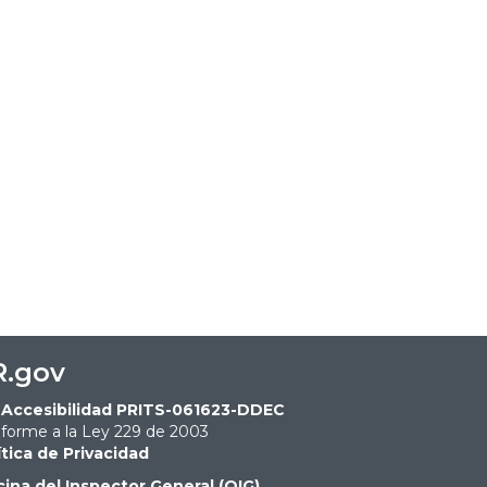
R.gov
Accesibilidad PRITS-061623-DDEC
forme a la Ley 229 de 2003
ítica de Privacidad
cina del Inspector General (OIG)