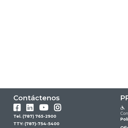
Contáctenos
P





Con
Tel. (787) 765-2900
Pol
TTY: (787)-754-5400
Ofi