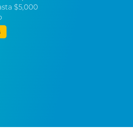
asta $5,000
o
s