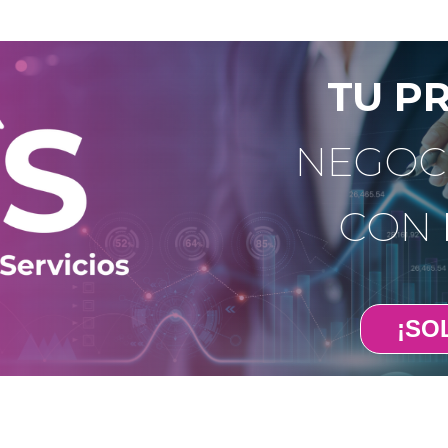
TU P
NEGOC
CON
¡SOL