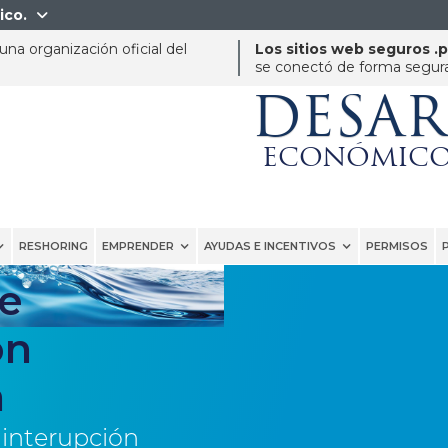
ico.

na organización oficial del
Los sitios web seguros .
se conectó de forma segura 
DESA
ECONÓMICO
RESHORING
EMPRENDER
AYUDAS E INCENTIVOS
PERMISOS
e
ón
a
 interupción