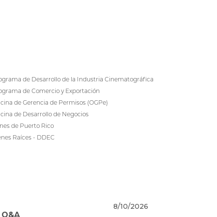
ograma de Desarrollo de la Industria Cinematográfica
ograma de Comercio y Exportación
icina de Gerencia de Permisos (OGPe)
icina de Desarrollo de Negocios
nes de Puerto Rico
enes Raíces - DDEC
8/10/2026
- Q&A