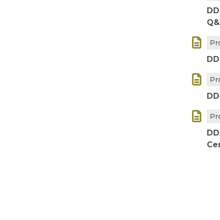
DD
Q&

Pr
DD

Pr
DD

Pr
DD
Ce