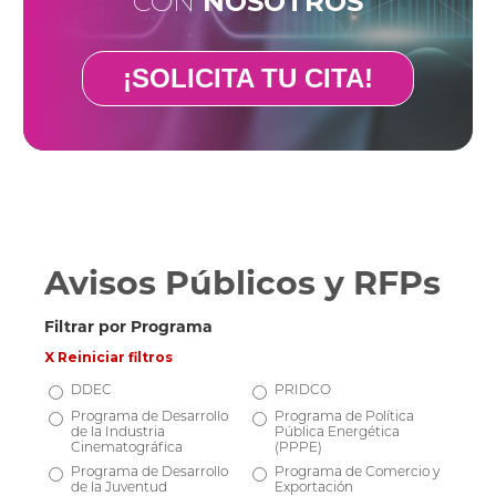
CON
NOSOTROS
¡SOLICITA TU CITA!
Avisos Públicos y RFPs
Filtrar por Programa
X Reiniciar filtros
DDEC
PRIDCO
Programa de Desarrollo
Programa de Política
de la Industria
Pública Energética
Cinematográfica
(PPPE)
Programa de Desarrollo
Programa de Comercio y
de la Juventud
Exportación