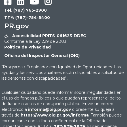




Tel. (787) 765-2900
TTY: (787)-754-5400
PR.gov
Accesibilidad PRITS-061623-DDEC

Conforme a la Ley 229 de 2003
Política de Privacidad
Oficina del Inspector General (OIG)
“Programa / Empleador con Igualdad de Oportunidades. Las
ayudas y los servicios auxiliares están disponibles a solicitud de
las personas con discapacidades”,
Cualquier ciudadano puede informar sobre irregularidades en
el uso de fondos públicos o que puedan representar el delito
de fraude o actos de corrupción pública. Envié un correo
electrónico a
informa@oig.pr.gov
o presente su queja a
través de
https://www.oig.pr.gov/informa
. También puede
comunicarse con la línea confidencial de la Oficina del
Inspector General (OIG) al
787-679-7979
. El denunciante