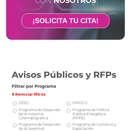
CON
NOSOTROS
¡SOLICITA TU CITA!
Avisos Públicos y RFPs
Filtrar por Programa
X Reiniciar filtros
DDEC
PRIDCO
Programa de Desarrollo
Programa de Política
de la Industria
Pública Energética
Cinematográfica
(PPPE)
Programa de Desarrollo
Programa de Comercio y
de la Juventud
Exportación