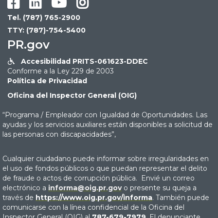




Tel. (787) 765-2900
TTY: (787)-754-5400
PR.gov
Accesibilidad PRITS-061623-DDEC

Conforme a la Ley 229 de 2003
Política de Privacidad
Oficina del Inspector General (OIG)
“Programa / Empleador con Igualdad de Oportunidades. Las
ayudas y los servicios auxiliares están disponibles a solicitud de
las personas con discapacidades”,
Cualquier ciudadano puede informar sobre irregularidades en
el uso de fondos públicos o que puedan representar el delito
de fraude o actos de corrupción pública. Envié un correo
electrónico a
informa@oig.pr.gov
o presente su queja a
través de
https://www.oig.pr.gov/informa
. También puede
comunicarse con la línea confidencial de la Oficina del
Inspector General (OIG) al
787-679-7979
. El denunciante