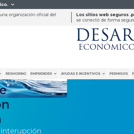
ico.

na organización oficial del
Los sitios web seguros .
se conectó de forma segura 
DESA
ECONÓMICO
RESHORING
EMPRENDER
AYUDAS E INCENTIVOS
PERMISOS
e
ón
a
 interupción