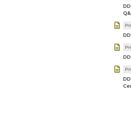
DD
Q&

Pr
DD

Pr
DD

Pr
DD
Ce