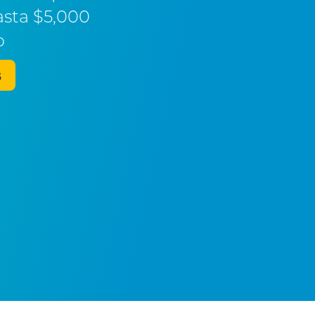
asta $5,000
o
s