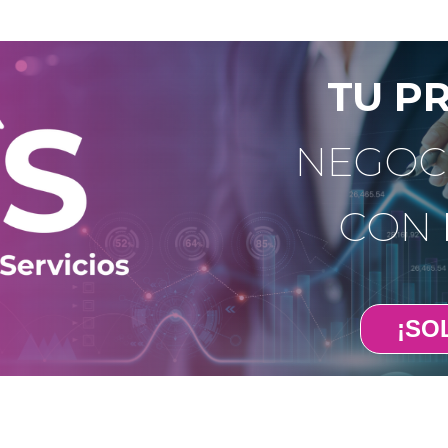
TU P
NEGOC
CON
¡SOL