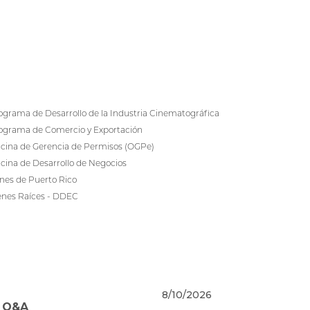
ograma de Desarrollo de la Industria Cinematográfica
ograma de Comercio y Exportación
icina de Gerencia de Permisos (OGPe)
icina de Desarrollo de Negocios
nes de Puerto Rico
enes Raíces - DDEC
8/10/2026
- Q&A