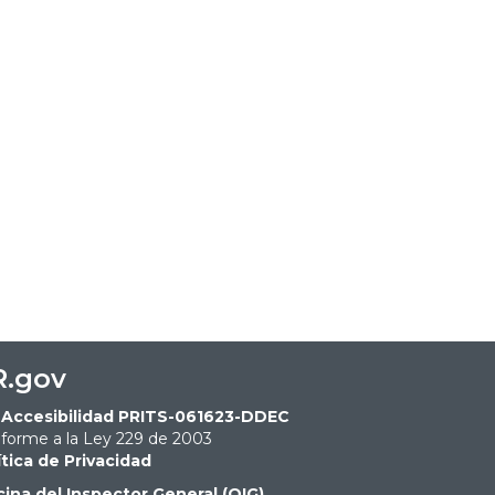
R.gov
Accesibilidad PRITS-061623-DDEC
forme a la Ley 229 de 2003
ítica de Privacidad
cina del Inspector General (OIG)