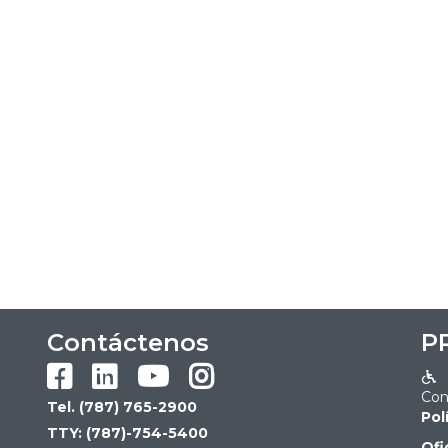
Contáctenos
P





Con
Tel. (787) 765-2900
Pol
TTY: (787)-754-5400
Ofi