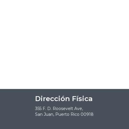
Dirección Física
355 F. D. Roosevelt Ave,
San Juan, Puerto Rico 00918