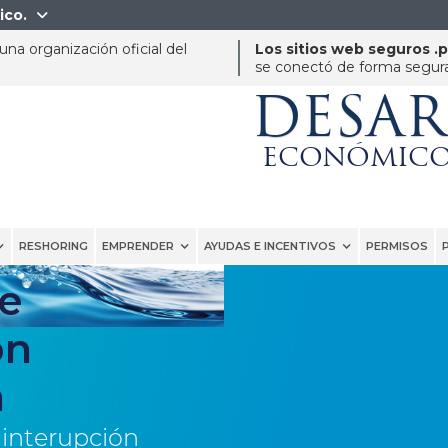
ico.

na organización oficial del
Los sitios web seguros .
se conectó de forma segura 
DESA
ECONÓMICO
RESHORING
EMPRENDER
AYUDAS E INCENTIVOS
PERMISOS
e
ón
a
 interupción