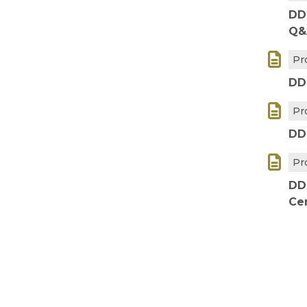
DD
Q&

Pr
DD

Pr
DD

Pr
DD
Ce