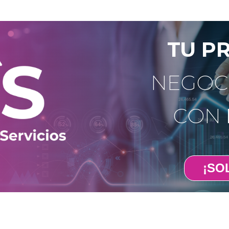
TU P
NEGOC
CON
¡SOL