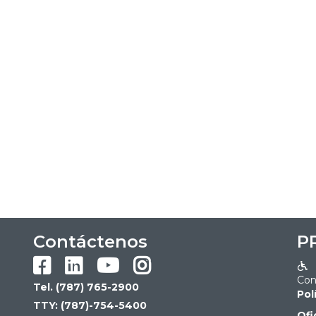
Contáctenos
P





Con
Tel. (787) 765-2900
Pol
TTY: (787)-754-5400
Ofi