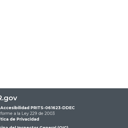
R.gov
Accesibilidad PRITS-061623-DDEC
forme a la Ley 229 de 2003
ítica de Privacidad
cina del Inspector General (OIG)