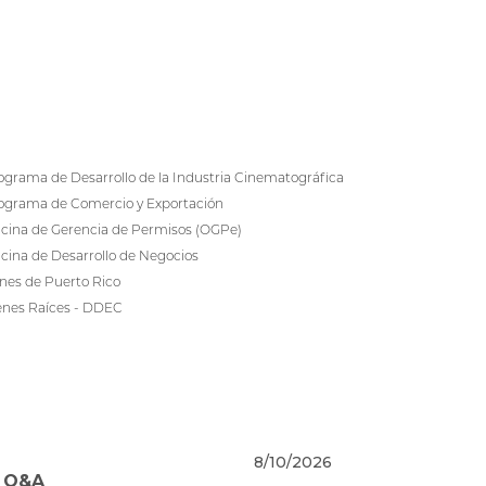
ograma de Desarrollo de la Industria Cinematográfica
ograma de Comercio y Exportación
icina de Gerencia de Permisos (OGPe)
icina de Desarrollo de Negocios
nes de Puerto Rico
enes Raíces - DDEC
8/10/2026
- Q&A