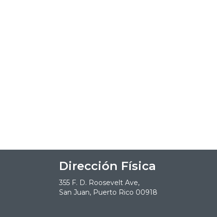
Dirección Física
355 F. D. Roosevelt Ave,
San Juan, Puerto Rico 00918