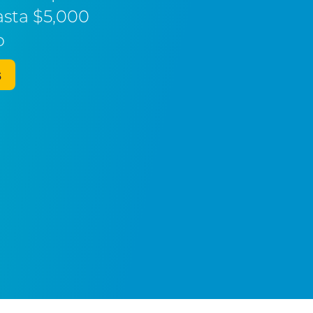
asta $5,000
o
s