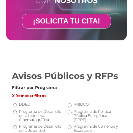
CON
NOSOTROS
¡SOLICITA TU CITA!
Avisos Públicos y RFPs
Filtrar por Programa
X Reiniciar filtros
DDEC
PRIDCO
Programa de Desarrollo
Programa de Política
de la Industria
Pública Energética
Cinematográfica
(PPPE)
Programa de Desarrollo
Programa de Comercio y
de la Juventud
Exportación