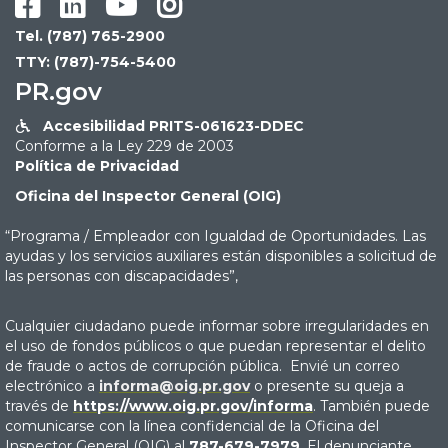




Tel. (787) 765-2900
TTY: (787)-754-5400
PR.gov
Accesibilidad PRITS-061623-DDEC

Conforme a la Ley 229 de 2003
Política de Privacidad
Oficina del Inspector General (OIG)
“Programa / Empleador con Igualdad de Oportunidades. Las
ayudas y los servicios auxiliares están disponibles a solicitud de
las personas con discapacidades”,
Cualquier ciudadano puede informar sobre irregularidades en
el uso de fondos públicos o que puedan representar el delito
de fraude o actos de corrupción pública. Envié un correo
electrónico a
informa@oig.pr.gov
o presente su queja a
través de
https://www.oig.pr.gov/informa
. También puede
comunicarse con la línea confidencial de la Oficina del
Inspector General (OIG) al
787-679-7979
. El denunciante