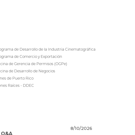
ograma de Desarrollo de la Industria Cinematográfica
ograma de Comercio y Exportación
icina de Gerencia de Permisos (OGPe)
icina de Desarrollo de Negocios
nes de Puerto Rico
enes Raíces - DDEC
8/10/2026
- Q&A