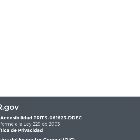
R.gov
Accesibilidad PRITS-061623-DDEC
forme a la Ley 229 de 2003
ítica de Privacidad
cina del Inspector General (OIG)