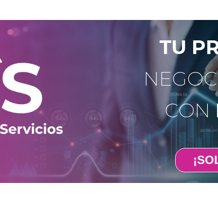
TU P
NEGOC
CON
¡SOL