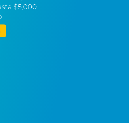
asta $5,000
o
s