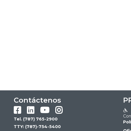
Contáctenos
P





Con
Tel. (787) 765-2900
Pol
TTY: (787)-754-5400
Ofi