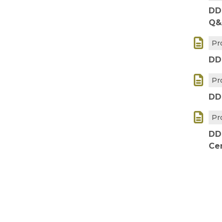
DD
Q&

Pr
DD

Pr
DD

Pr
DD
Ce