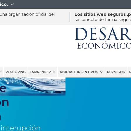
ico.

na organización oficial del
Los sitios web seguros .
se conectó de forma segura 
DESA
ECONÓMICO
RESHORING
EMPRENDER
AYUDAS E INCENTIVOS
PERMISOS
e
ón
a
 interupción