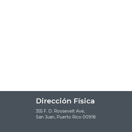
Dirección Física
355 F. D. Roosevelt Ave,
San Juan, Puerto Rico 00918