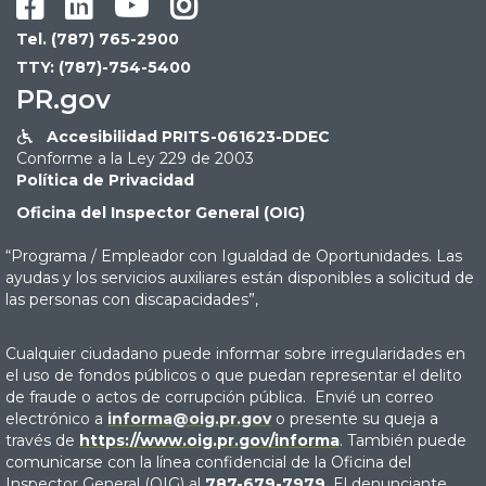




Tel. (787) 765-2900
TTY: (787)-754-5400
PR.gov
Accesibilidad PRITS-061623-DDEC

Conforme a la Ley 229 de 2003
Política de Privacidad
Oficina del Inspector General (OIG)
“Programa / Empleador con Igualdad de Oportunidades. Las
ayudas y los servicios auxiliares están disponibles a solicitud de
las personas con discapacidades”,
Cualquier ciudadano puede informar sobre irregularidades en
el uso de fondos públicos o que puedan representar el delito
de fraude o actos de corrupción pública. Envié un correo
electrónico a
informa@oig.pr.gov
o presente su queja a
través de
https://www.oig.pr.gov/informa
. También puede
comunicarse con la línea confidencial de la Oficina del
Inspector General (OIG) al
787-679-7979
. El denunciante