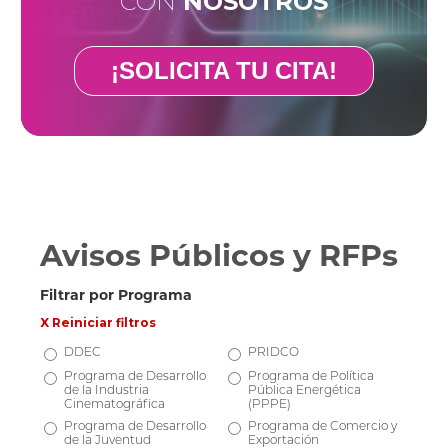
CON
NOSOTROS
¡SOLICITA TU CITA!
Avisos Públicos y RFPs
Filtrar por Programa
X Reiniciar filtros
DDEC
PRIDCO
Programa de Desarrollo
Programa de Política
de la Industria
Pública Energética
Cinematográfica
(PPPE)
Programa de Desarrollo
Programa de Comercio y
de la Juventud
Exportación