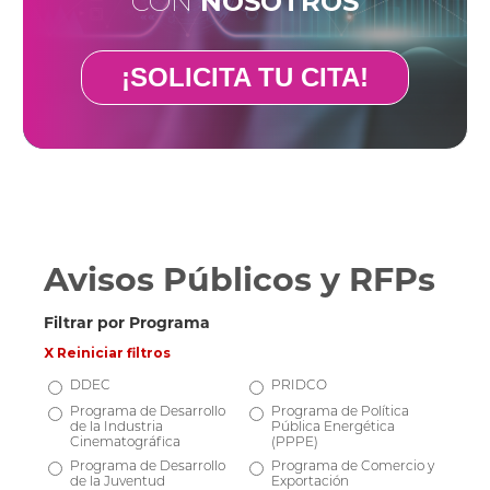
CON
NOSOTROS
¡SOLICITA TU CITA!
Avisos Públicos y RFPs
Filtrar por Programa
X Reiniciar filtros
DDEC
PRIDCO
Programa de Desarrollo
Programa de Política
de la Industria
Pública Energética
Cinematográfica
(PPPE)
Programa de Desarrollo
Programa de Comercio y
de la Juventud
Exportación