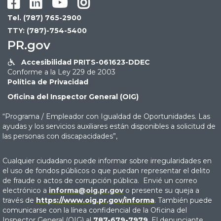




Tel. (787) 765-2900
TTY: (787)-754-5400
PR.gov
Accesibilidad PRITS-061623-DDEC

Conforme a la Ley 229 de 2003
Política de Privacidad
Oficina del Inspector General (OIG)
“Programa / Empleador con Igualdad de Oportunidades. Las
ayudas y los servicios auxiliares están disponibles a solicitud de
las personas con discapacidades”,
Cualquier ciudadano puede informar sobre irregularidades en
el uso de fondos públicos o que puedan representar el delito
de fraude o actos de corrupción pública. Envié un correo
electrónico a
informa@oig.pr.gov
o presente su queja a
través de
https://www.oig.pr.gov/informa
. También puede
comunicarse con la línea confidencial de la Oficina del
Inspector General (OIG) al
787-679-7979
. El denunciante