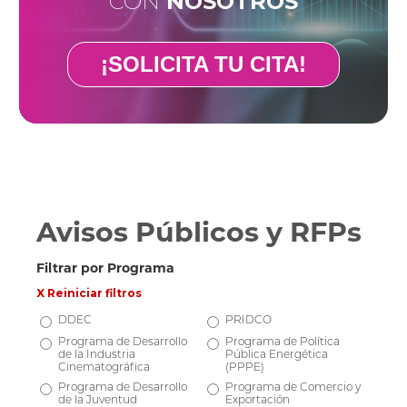
CON
NOSOTROS
¡SOLICITA TU CITA!
Avisos Públicos y RFPs
Filtrar por Programa
X Reiniciar filtros
DDEC
PRIDCO
Programa de Desarrollo
Programa de Política
de la Industria
Pública Energética
Cinematográfica
(PPPE)
Programa de Desarrollo
Programa de Comercio y
de la Juventud
Exportación