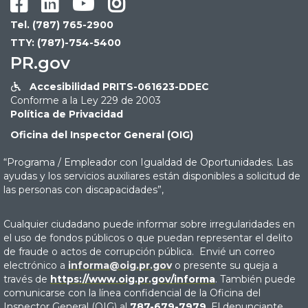




Tel. (787) 765-2900
TTY: (787)-754-5400
PR.gov
Accesibilidad PRITS-061623-DDEC

Conforme a la Ley 229 de 2003
Política de Privacidad
Oficina del Inspector General (OIG)
“Programa / Empleador con Igualdad de Oportunidades. Las
ayudas y los servicios auxiliares están disponibles a solicitud de
las personas con discapacidades”,
Cualquier ciudadano puede informar sobre irregularidades en
el uso de fondos públicos o que puedan representar el delito
de fraude o actos de corrupción pública. Envié un correo
electrónico a
informa@oig.pr.gov
o presente su queja a
través de
https://www.oig.pr.gov/informa
. También puede
comunicarse con la línea confidencial de la Oficina del
Inspector General (OIG) al
787-679-7979
. El denunciante