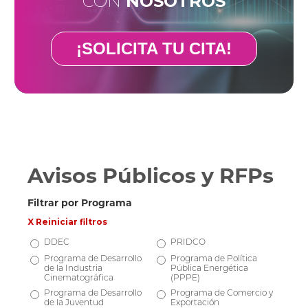
CON
NOSOTROS
¡SOLICITA TU CITA!
Avisos Públicos y RFPs
Filtrar por Programa
X Reiniciar filtros
DDEC
PRIDCO
Programa de Desarrollo
Programa de Política
de la Industria
Pública Energética
Cinematográfica
(PPPE)
Programa de Desarrollo
Programa de Comercio y
de la Juventud
Exportación