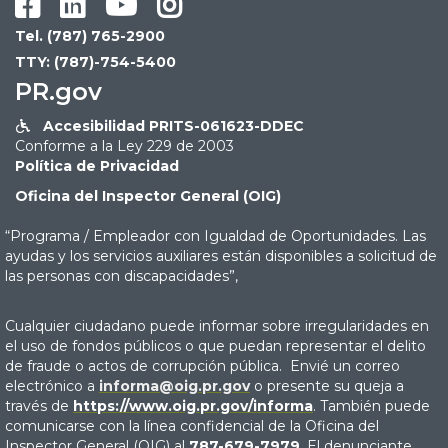




Tel. (787) 765-2900
TTY: (787)-754-5400
PR.gov
Accesibilidad PRITS-061623-DDEC

Conforme a la Ley 229 de 2003
Política de Privacidad
Oficina del Inspector General (OIG)
“Programa / Empleador con Igualdad de Oportunidades. Las
ayudas y los servicios auxiliares están disponibles a solicitud de
las personas con discapacidades”,
Cualquier ciudadano puede informar sobre irregularidades en
el uso de fondos públicos o que puedan representar el delito
de fraude o actos de corrupción pública. Envié un correo
electrónico a
informa@oig.pr.gov
o presente su queja a
través de
https://www.oig.pr.gov/informa
. También puede
comunicarse con la línea confidencial de la Oficina del
Inspector General (OIG) al
787-679-7979
. El denunciante